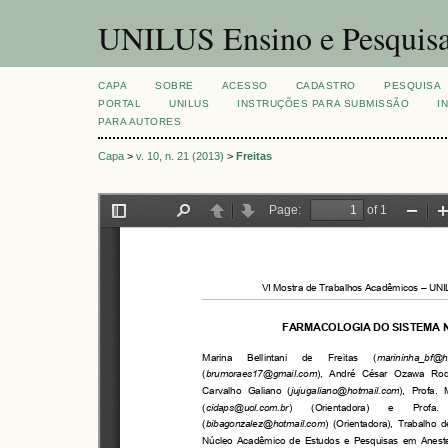
UNILUS Ensino e Pesquis
CAPA
SOBRE
ACESSO
CADASTRO
PESQUISA
PORTAL
UNILUS
INSTRUÇÕES PARA SUBMISSÃO
I
PARA AUTORES
Capa
>
v. 10, n. 21 (2013)
>
Freitas