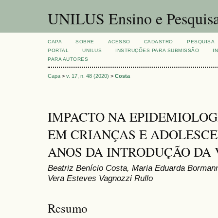
UNILUS Ensino e Pesquis
CAPA
SOBRE
ACESSO
CADASTRO
PESQUISA
PORTAL
UNILUS
INSTRUÇÕES PARA SUBMISSÃO
I
PARA AUTORES
Capa
>
v. 17, n. 48 (2020)
>
Costa
IMPACTO NA EPIDEMIOLOGI
EM CRIANÇAS E ADOLESCE
ANOS DA INTRODUÇÃO DA 
Beatriz Benício Costa, Maria Eduarda Borman
Vera Esteves Vagnozzi Rullo
Resumo