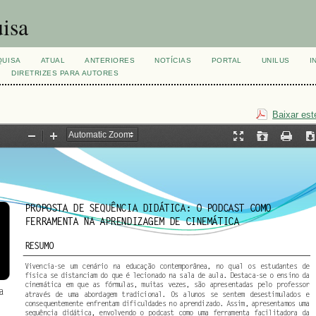
isa
QUISA
ATUAL
ANTERIORES
NOTÍCIAS
PORTAL
UNILUS
I
DIRETRIZES PARA AUTORES
Baixar est