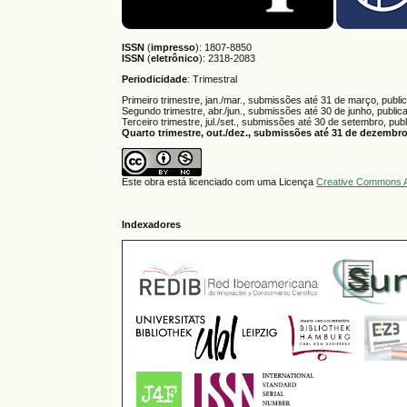
ISSN
(
impresso
): 1807-8850
ISSN
(
eletrônico
):
2318-2083
Periodicidade
: Trimestral
Primeiro trimestre, jan./mar., submissões até 31 de março, publi
Segundo trimestre, abr./jun., submissões até 30 de junho, public
Terceiro trimestre, jul./set., submissões até 30 de setembro, pub
Quarto trimestre, out./dez., submissões até 31 de dezembro,
Este obra está licenciado com uma Licença
Creative Commons A
Indexadores