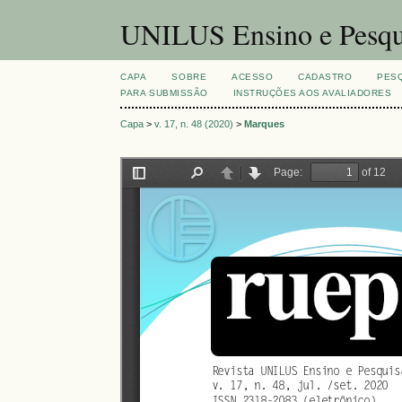
UNILUS Ensino e Pesqu
CAPA
SOBRE
ACESSO
CADASTRO
PES
PARA SUBMISSÃO
INSTRUÇÕES AOS AVALIADORES
Capa
>
v. 17, n. 48 (2020)
>
Marques