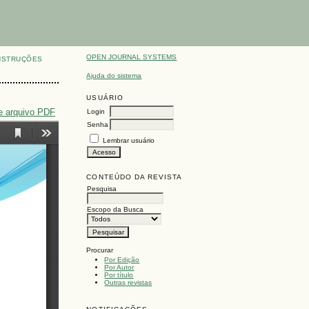
OPEN JOURNAL SYSTEMS
NSTRUÇÕES
Ajuda do sistema
USUÁRIO
e arquivo PDF
Login
Senha
Lembrar usuário
CONTEÚDO DA REVISTA
Pesquisa
Escopo da Busca
Procurar
Por Edição
Por Autor
Por título
Outras revistas