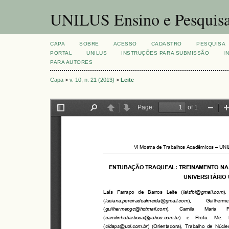
UNILUS Ensino e Pesquis
CAPA
SOBRE
ACESSO
CADASTRO
PESQUISA
PORTAL
UNILUS
INSTRUÇÕES PARA SUBMISSÃO
I
PARA AUTORES
Capa
>
v. 10, n. 21 (2013)
>
Leite