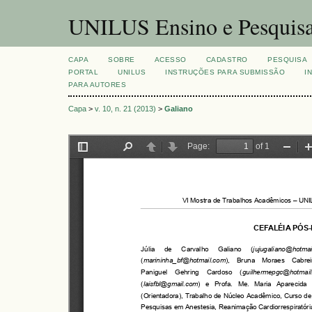
UNILUS Ensino e Pesquis
CAPA
SOBRE
ACESSO
CADASTRO
PESQUISA
PORTAL
UNILUS
INSTRUÇÕES PARA SUBMISSÃO
I
PARA AUTORES
Capa
>
v. 10, n. 21 (2013)
>
Galiano