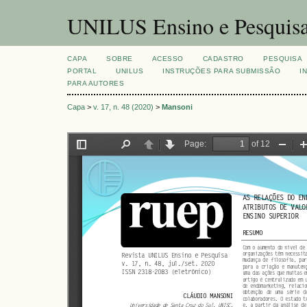
UNILUS Ensino e Pesquis
CAPA
SOBRE
ACESSO
CADASTRO
PESQUISA
PORTAL
UNILUS
INSTRUÇÕES PARA SUBMISSÃO
I
PARA AUTORES
Capa
>
v. 17, n. 48 (2020)
>
Mansoni