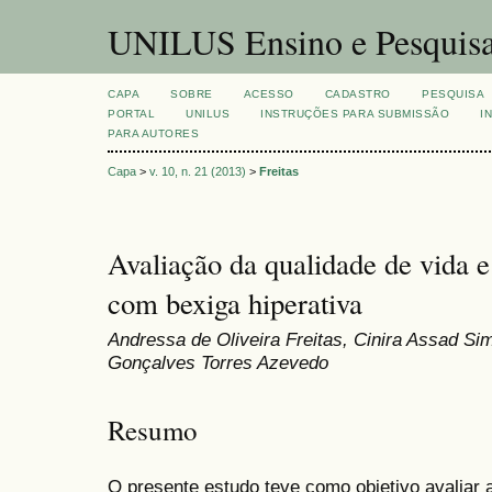
UNILUS Ensino e Pesquis
CAPA
SOBRE
ACESSO
CADASTRO
PESQUISA
PORTAL
UNILUS
INSTRUÇÕES PARA SUBMISSÃO
I
PARA AUTORES
Capa
>
v. 10, n. 21 (2013)
>
Freitas
Avaliação da qualidade de vida 
com bexiga hiperativa
Andressa de Oliveira Freitas, Cinira Assad S
Gonçalves Torres Azevedo
Resumo
O presente estudo teve como objetivo avaliar 