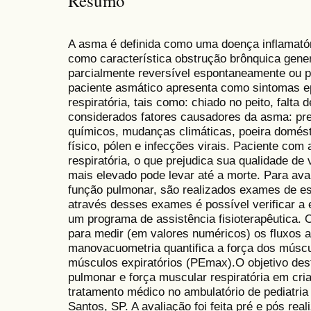
Resumo
A asma é definida como uma doença inflamatór
como característica obstrução brônquica gener
parcialmente reversível espontaneamente ou p
paciente asmático apresenta como sintomas ep
respiratória, tais como: chiado no peito, falta 
considerados fatores causadores da asma: pr
químicos, mudanças climáticas, poeira domésti
físico, pólen e infecções virais. Paciente co
respiratória, o que prejudica sua qualidade d
mais elevado pode levar até a morte. Para aval
função pulmonar, são realizados exames de e
através desses exames é possível verificar a
um programa de assistência fisioterapêutica. 
para medir (em valores numéricos) os fluxos 
manovacuometria quantifica a força dos múscu
músculos expiratórios (PEmax).O objetivo dest
pulmonar e força muscular respiratória em cr
tratamento médico no ambulatório de pediatria
Santos, SP. A avaliação foi feita pré e pós re