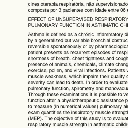
cinesioterapia respiratória, não supervisionad
composta por 3 pacientes com idade entre 06 
EFFECT OF UNSUPERVISED RESPIRATORY
PULMONARY FUNCTION IN ASTHMATIC CH
Asthma is defined as a chronic inflammatory d
by a generalized but variable bronchial obstruc
reversible spontaneously or by pharmacologica
patient presents as recurrent episodes of resp
shortness of breath, chest tightness and cough
presence of animals, chemicals, climate chang
exercise, pollen, and viral infections. Patient
muscle weakness, which impairs their quality of
severity can lead to death. In order to evaluate
pulmonary function, spirometry and manovacuo
Through these examinations it is possible to ve
function after a physiotherapeutic assistance 
to measure (in numerical values) pulmonary a
exam quantifies the inspiratory muscle streng
(MEP). The objective of this study is to evalu
respiratory muscle strength in asthmatic chil