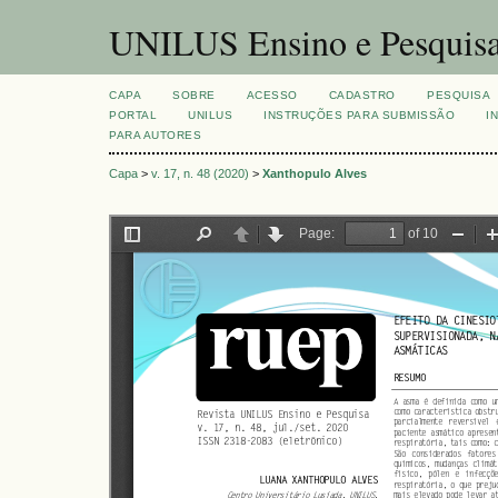
UNILUS Ensino e Pesquis
CAPA
SOBRE
ACESSO
CADASTRO
PESQUISA
PORTAL
UNILUS
INSTRUÇÕES PARA SUBMISSÃO
I
PARA AUTORES
Capa
>
v. 17, n. 48 (2020)
>
Xanthopulo Alves