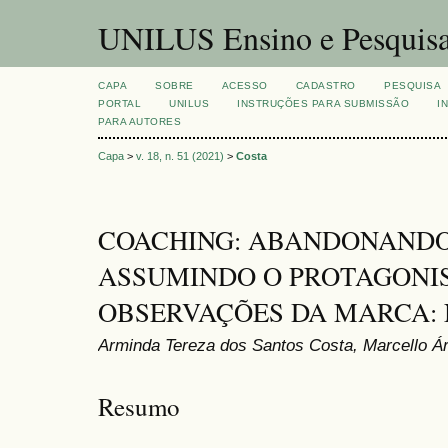
UNILUS Ensino e Pesquis
CAPA
SOBRE
ACESSO
CADASTRO
PESQUISA
PORTAL
UNILUS
INSTRUÇÕES PARA SUBMISSÃO
I
PARA AUTORES
Capa
>
v. 18, n. 51 (2021)
>
Costa
COACHING: ABANDONANDO 
ASSUMINDO O PROTAGONI
OBSERVAÇÕES DA MARCA: 
Arminda Tereza dos Santos Costa, Marcello Á
Resumo