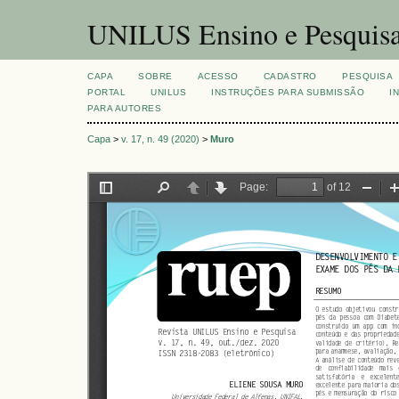
UNILUS Ensino e Pesquis
CAPA
SOBRE
ACESSO
CADASTRO
PESQUISA
PORTAL
UNILUS
INSTRUÇÕES PARA SUBMISSÃO
I
PARA AUTORES
Capa
>
v. 17, n. 49 (2020)
>
Muro