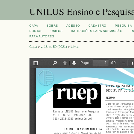
UNILUS Ensino e Pesquis
CAPA
SOBRE
ACESSO
CADASTRO
PESQUISA
PORTAL
UNILUS
INSTRUÇÕES PARA SUBMISSÃO
I
PARA AUTORES
Capa
>
v. 18, n. 50 (2021)
>
Lima