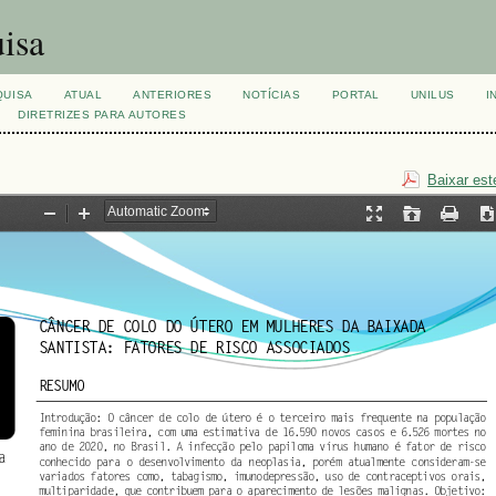
isa
QUISA
ATUAL
ANTERIORES
NOTÍCIAS
PORTAL
UNILUS
I
DIRETRIZES PARA AUTORES
Baixar est