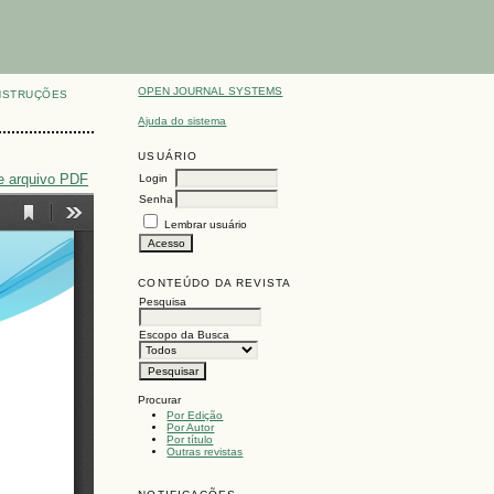
OPEN JOURNAL SYSTEMS
NSTRUÇÕES
Ajuda do sistema
USUÁRIO
e arquivo PDF
Login
Senha
Lembrar usuário
CONTEÚDO DA REVISTA
Pesquisa
Escopo da Busca
Procurar
Por Edição
Por Autor
Por título
Outras revistas