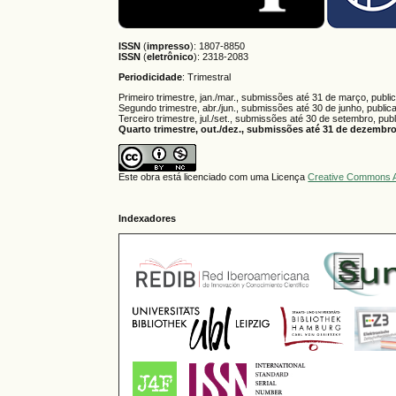
ISSN
(
impresso
): 1807-8850
ISSN
(
eletrônico
):
2318-2083
Periodicidade
: Trimestral
Primeiro trimestre, jan./mar., submissões até 31 de março, publi
Segundo trimestre, abr./jun., submissões até 30 de junho, public
Terceiro trimestre, jul./set., submissões até 30 de setembro, pub
Quarto trimestre, out./dez., submissões até 31 de dezembro,
Este obra está licenciado com uma Licença
Creative Commons A
Indexadores