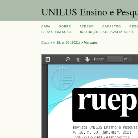
UNILUS Ensino e Pesqu
CAPA
SOBRE
ACESSO
CADASTRO
PES
PARA SUBMISSÃO
INSTRUÇÕES AOS AVALIADORES
Capa
>
v. 18, n. 50 (2021)
>
Marques