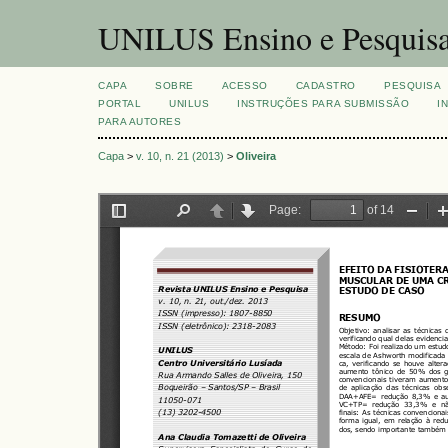
UNILUS Ensino e Pesquis
CAPA
SOBRE
ACESSO
CADASTRO
PESQUISA
PORTAL
UNILUS
INSTRUÇÕES PARA SUBMISSÃO
I
PARA AUTORES
Capa
>
v. 10, n. 21 (2013)
>
Oliveira