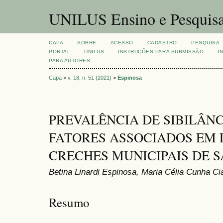
UNILUS Ensino e Pesquis
CAPA
SOBRE
ACESSO
CADASTRO
PESQUISA
PORTAL
UNILUS
INSTRUÇÕES PARA SUBMISSÃO
I
PARA AUTORES
Capa
>
v. 18, n. 51 (2021)
>
Espinosa
PREVALÊNCIA DE SIBILÂN
FATORES ASSOCIADOS EM 
CRECHES MUNICIPAIS DE 
Betina Linardi Espinosa, Maria Célia Cunha Ci
Resumo