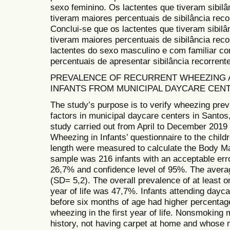
sexo feminino. Os lactentes que tiveram sibilâ
tiveram maiores percentuais de sibilância rec
Conclui-se que os lactentes que tiveram sibilâ
tiveram maiores percentuais de sibilância rec
lactentes do sexo masculino e com familiar co
percentuais de apresentar sibilância recorrent
PREVALENCE OF RECURRENT WHEEZING A
INFANTS FROM MUNICIPAL DAYCARE CEN
The study’s purpose is to verify wheezing prev
factors in municipal daycare centers in Santos,
study carried out from April to December 2019 
Wheezing in Infants’ questionnaire to the child
length were measured to calculate the Body M
sample was 216 infants with an acceptable err
26,7% and confidence level of 95%. The avera
(SD= 5,2). The overall prevalence of at least o
year of life was 47,7%. Infants attending dayc
before six months of age had higher percentage
wheezing in the first year of life. Nonsmoking 
history, not having carpet at home and whose 