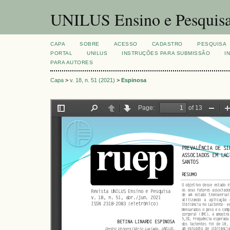
UNILUS Ensino e Pesquis
CAPA
SOBRE
ACESSO
CADASTRO
PESQUISA
PORTAL
UNILUS
INSTRUÇÕES PARA SUBMISSÃO
I
PARA AUTORES
Capa
>
v. 18, n. 51 (2021)
>
Espinosa