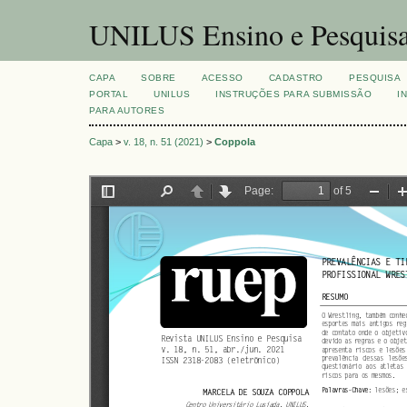
UNILUS Ensino e Pesquis
CAPA
SOBRE
ACESSO
CADASTRO
PESQUISA
PORTAL
UNILUS
INSTRUÇÕES PARA SUBMISSÃO
I
PARA AUTORES
Capa
>
v. 18, n. 51 (2021)
>
Coppola