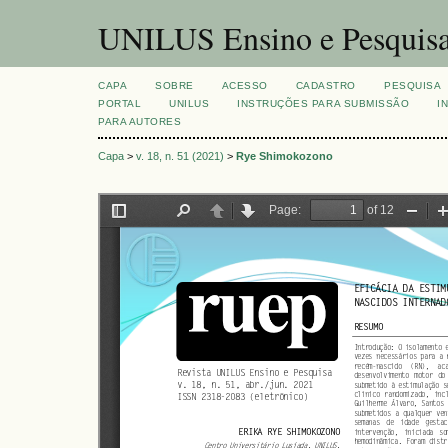
UNILUS Ensino e Pesquis
CAPA
SOBRE
ACESSO
CADASTRO
PESQUISA
PORTAL
UNILUS
INSTRUÇÕES PARA SUBMISSÃO
I
PARA AUTORES
Capa
>
v. 18, n. 51 (2021)
>
Rye Shimokozono