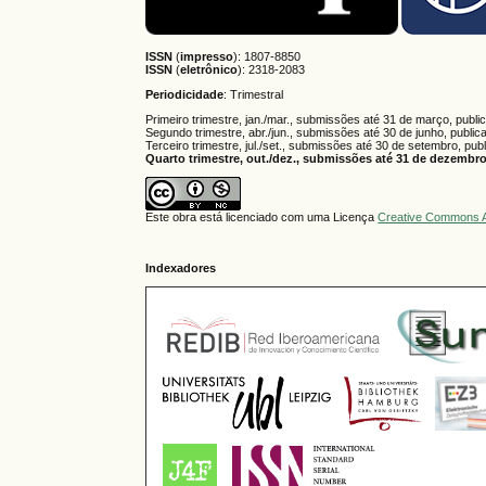
ISSN
(
impresso
): 1807-8850
ISSN
(
eletrônico
):
2318-2083
Periodicidade
: Trimestral
Primeiro trimestre, jan./mar., submissões até 31 de março, publi
Segundo trimestre, abr./jun., submissões até 30 de junho, public
Terceiro trimestre, jul./set., submissões até 30 de setembro, pub
Quarto trimestre, out./dez., submissões até 31 de dezembro,
Este obra está licenciado com uma Licença
Creative Commons A
Indexadores