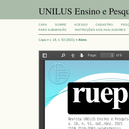
UNILUS Ensino e Pesqu
CAPA
SOBRE
ACESSO
CADASTRO
PES
PARA SUBMISSÃO
INSTRUÇÕES AOS AVALIADORES
Capa
>
v. 18, n. 53 (2021)
>
Alves