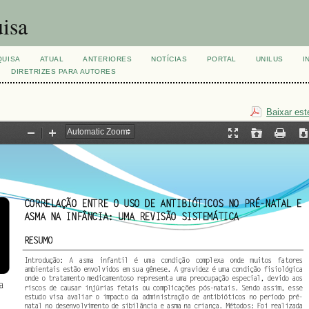
isa
QUISA
ATUAL
ANTERIORES
NOTÍCIAS
PORTAL
UNILUS
I
DIRETRIZES PARA AUTORES
Baixar est