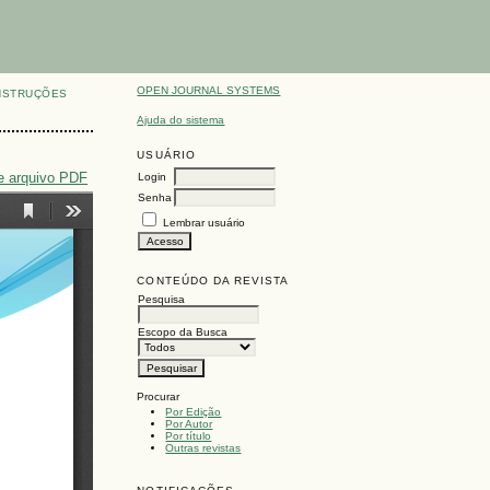
OPEN JOURNAL SYSTEMS
NSTRUÇÕES
Ajuda do sistema
USUÁRIO
e arquivo PDF
Login
Senha
Lembrar usuário
CONTEÚDO DA REVISTA
Pesquisa
Escopo da Busca
Procurar
Por Edição
Por Autor
Por título
Outras revistas