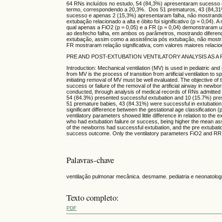
64 RNs incluídos no estudo, 54 (84,3%) apresentaram sucesso
termo, correspondendo a 20,3%. Dos 51 prematuros, 43 (84,31%
sucesso e apenas 2 (15,3%) apresentaram falha, não mostrando di
extubação relacionado a alta e óbito foi significativo (p = 0,04
qual apenas a FiO2 (p = 0,05) e a FR (p = 0,04) demonstraram 
ao desfecho falha, em ambos os parâmetros, mostrando diferença
extubação, assim como a assistência pós extubação, não mostra
FR mostraram relação significativa, com valores maiores relaci
PRE AND POST-EXTUBATION VENTILATORY ANALYSIS AS A
Introduction: Mechanical ventilation (MV) is used in pediatric and
from MV is the process of transition from artificial ventilation to
initiating removal of MV must be well evaluated. The objective of 
success or failure of the removal of the artificial airway in new
conducted, through analysis of medical records of RNs admitted t
54 (84.3%) presented successful extubation and 10 (15.7%) pre
51 premature babies, 43 (84.31%) were successful in extubation 
significant difference between the gestational age classification
ventilatory parameters showed little difference in relation to t
who had extubation failure or success, being higher the mean ass
of the newborns had successful extubation, and the pre extubation 
success outcome. Only the ventilatory parameters FiO2 and RR sho
Palavras-chave
ventilação pulmonar mecânica. desmame. pediatria e neonatolog
Texto completo:
PDF