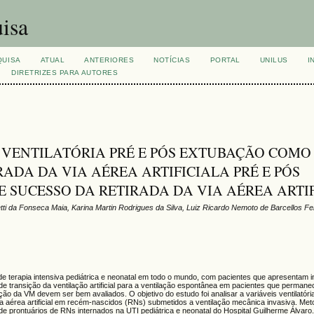
isa
QUISA
ATUAL
ANTERIORES
NOTÍCIAS
PORTAL
UNILUS
I
DIRETRIZES PARA AUTORES
 VENTILATÓRIA PRÉ E PÓS EXTUBAÇÃO COMO
RADA DA VIA AÉREA ARTIFICIALA PRÉ E PÓS
 SUCESSO DA RETIRADA DA VIA AÉREA ARTIF
tti da Fonseca Maia, Karina Martin Rodrigues da Silva, Luiz Ricardo Nemoto de Barcellos Fe
de terapia intensiva pediátrica e neonatal em todo o mundo, com pacientes que apresentam in
e transição da ventilação artificial para a ventilação espontânea em pacientes que perma
oção da VM devem ser bem avaliados. O objetivo do estudo foi analisar a variáveis ventilatóri
a aérea artificial em recém-nascidos (RNs) submetidos a ventilação mecânica invasiva. Meto
 de prontuários de RNs internados na UTI pediátrica e neonatal do Hospital Guilherme Álvar