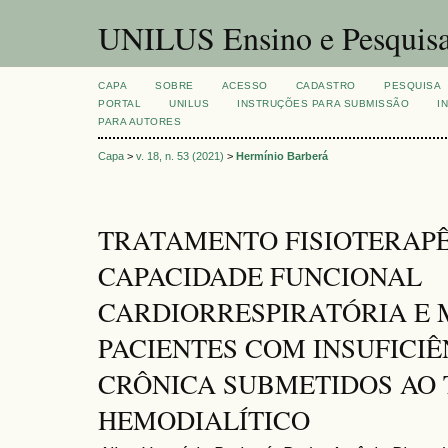
UNILUS Ensino e Pesquis
CAPA
SOBRE
ACESSO
CADASTRO
PESQUISA
PORTAL
UNILUS
INSTRUÇÕES PARA SUBMISSÃO
I
PARA AUTORES
Capa
>
v. 18, n. 53 (2021)
>
Hermínio Barberá
TRATAMENTO FISIOTERAP
CAPACIDADE FUNCIONAL
CARDIORRESPIRATÓRIA E
PACIENTES COM INSUFICI
CRÔNICA SUBMETIDOS AO
HEMODIALÍTICO