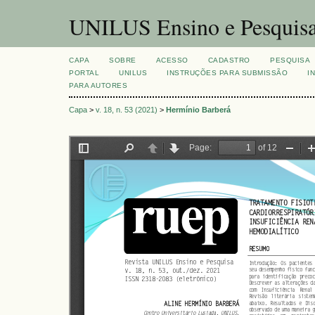
UNILUS Ensino e Pesquis
CAPA
SOBRE
ACESSO
CADASTRO
PESQUISA
PORTAL
UNILUS
INSTRUÇÕES PARA SUBMISSÃO
I
PARA AUTORES
Capa
>
v. 18, n. 53 (2021)
>
Hermínio Barberá