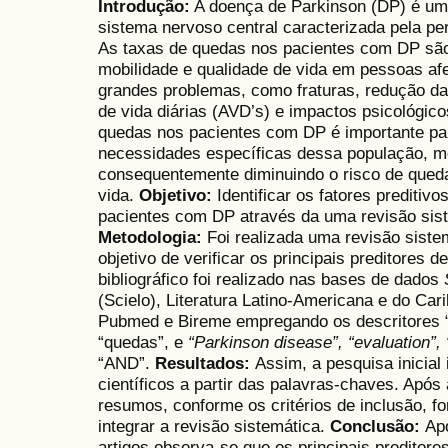
Introdução:
A doença de Parkinson (DP) é uma
sistema nervoso central caracterizada pela p
As taxas de quedas nos pacientes com DP são 
mobilidade e qualidade de vida em pessoas af
grandes problemas, como fraturas, redução da
de vida diárias (AVD’s) e impactos psicológico
quedas nos pacientes com DP é importante para
necessidades específicas dessa população, m
consequentemente diminuindo o risco de qued
vida.
Objetivo:
Identificar os fatores preditiv
pacientes com DP através da uma revisão siste
Metodologia:
Foi realizada uma revisão sist
objetivo de verificar os principais preditores
bibliográfico foi realizado nas bases de dados
(Scielo), Literatura Latino-Americana e do Car
Pubmed e Bireme empregando os descritores “
“quedas”, e
“Parkinson disease”, “evaluation”, “
“AND”.
Resultados:
Assim, a pesquisa inicial 
científicos a partir das palavras-chaves. Após a
resumos, conforme os critérios de inclusão, f
integrar a revisão sistemática.
Conclusão:
Ap
artigos observa-se que os principais preditor