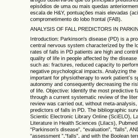
episódios de uma ou mais quedas anteriormen
escala de H&Y, pontuações mais elevadas (a
comprometimento do lobo frontal (FAB).
ANALYSIS OF FALL PREDICTORS IN PARKI
Introduction: Parkinson's disease (PD) is a pr
central nervous system characterized by the l
rates of falls in PD patients are high and contri
quality of life in people affected by the disea
such as: fractures, reduced capacity to perform 
negative psychological impacts. Analyzing the r
important for physiotherapy to work patient’s s
autonomy and consequently decreasing the risk 
of life. Objective: Identify the most predictive f
through a current systematic review of the lit
review was carried out, without meta-analysis, 
predictors of falls in PD. The bibliographic su
Scientic Electronic Library Online (SciELO), 
Literature in Health Sciences (Lilacs), Pubmed
“Parkinson's disease”, “evaluation”, “falls”, A
“assessment ”,“falls”, and with the Boolean ter