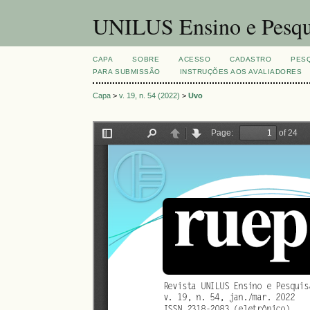
UNILUS Ensino e Pesqu
CAPA
SOBRE
ACESSO
CADASTRO
PES
PARA SUBMISSÃO
INSTRUÇÕES AOS AVALIADORES
Capa
>
v. 19, n. 54 (2022)
>
Uvo