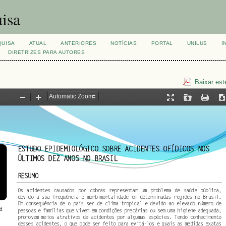
isa
QUISA
ATUAL
ANTERIORES
NOTÍCIAS
PORTAL
UNILUS
I
DIRETRIZES PARA AUTORES
Baixar est