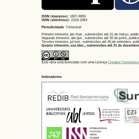
ISSN
(
impresso
): 1807-8850
ISSN
(
eletrônico
):
2318-2083
Periodicidade
: Trimestral
Primeiro trimestre, jan./mar., submissões até 31 de março, publi
Segundo trimestre, abr./jun., submissões até 30 de junho, public
Terceiro trimestre, jul./set., submissões até 30 de setembro, pub
Quarto trimestre, out./dez., submissões até 31 de dezembro,
Este obra está licenciado com uma Licença
Creative Commons A
Indexadores