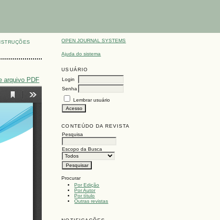
OPEN JOURNAL SYSTEMS
NSTRUÇÕES
Ajuda do sistema
USUÁRIO
e arquivo PDF
Login
Senha
Lembrar usuário
CONTEÚDO DA REVISTA
Pesquisa
Escopo da Busca
Procurar
Por Edição
Por Autor
Por título
Outras revistas