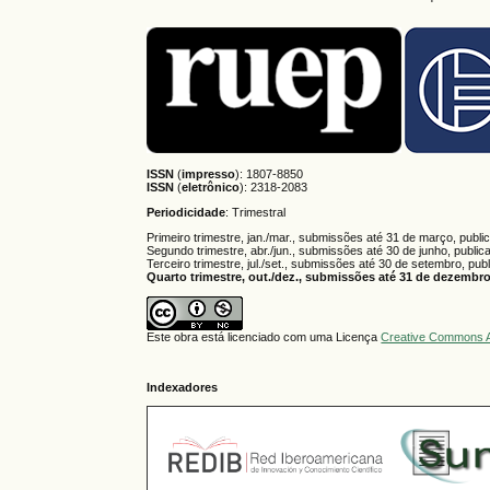
ISSN
(
impresso
): 1807-8850
ISSN
(
eletrônico
):
2318-2083
Periodicidade
: Trimestral
Primeiro trimestre, jan./mar., submissões até 31 de março, publi
Segundo trimestre, abr./jun., submissões até 30 de junho, public
Terceiro trimestre, jul./set., submissões até 30 de setembro, pub
Quarto trimestre, out./dez., submissões até 31 de dezembro,
Este obra está licenciado com uma Licença
Creative Commons A
Indexadores