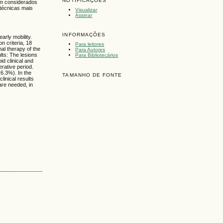
NOTIFICAÇÕES
am considerados
técnicas mais
Visualizar
Assinar
INFORMAÇÕES
arly mobility.
n criteria, 18
Para leitores
nal therapy of the
Para Autores
lts: The lesions
Para Bibliotecários
d clinical and
erative period.
(6.3%). In the
TAMANHO DE FONTE
linical results
are needed, in