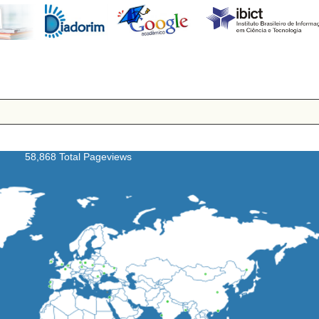
58,868 Total Pageviews