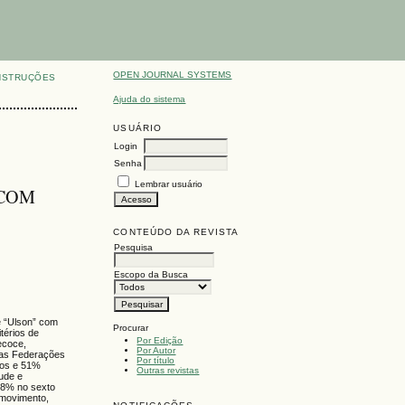
OPEN JOURNAL SYSTEMS
NSTRUÇÕES
Ajuda do sistema
USUÁRIO
Login
Senha
Lembrar usuário
 COM
CONTEÚDO DA REVISTA
Pesquisa
Escopo da Busca
de “Ulson” com
Procurar
itérios de
Por Edição
ecoce,
Por Autor
 das Federações
Por título
dos e 51%
Outras revistas
tude e
3,8% no sexto
 movimento,