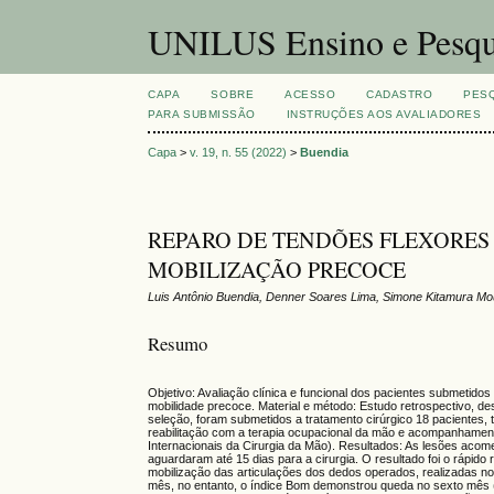
UNILUS Ensino e Pesqu
CAPA
SOBRE
ACESSO
CADASTRO
PES
PARA SUBMISSÃO
INSTRUÇÕES AOS AVALIADORES
Capa
>
v. 19, n. 55 (2022)
>
Buendia
REPARO DE TENDÕES FLEXORES 
MOBILIZAÇÃO PRECOCE
Luis Antônio Buendia, Denner Soares Lima, Simone Kitamura Mo
Resumo
Objetivo: Avaliação clínica e funcional dos pacientes submetidos
mobilidade precoce. Material e método: Estudo retrospectivo, desc
seleção, foram submetidos a tratamento cirúrgico 18 pacientes, 
reabilitação com a terapia ocupacional da mão e acompanhament
Internacionais da Cirurgia da Mão). Resultados: As lesões a
aguardaram até 15 dias para a cirurgia. O resultado foi o rápid
mobilização das articulações dos dedos operados, realizadas n
mês, no entanto, o índice Bom demonstrou queda no sexto mês (