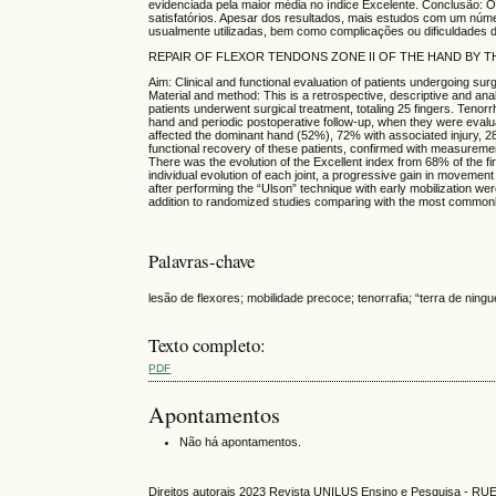
evidenciada pela maior média no índice Excelente. Conclusão: O
satisfatórios. Apesar dos resultados, mais estudos com um nú
usualmente utilizadas, bem como complicações ou dificuldades 
REPAIR OF FLEXOR TENDONS ZONE II OF THE HAND BY T
Aim: Clinical and functional evaluation of patients undergoing surg
Material and method: This is a retrospective, descriptive and analy
patients underwent surgical treatment, totaling 25 fingers. Tenorr
hand and periodic postoperative follow-up, when they were evalua
affected the dominant hand (52%), 72% with associated injury, 28
functional recovery of these patients, confirmed with measurement
There was the evolution of the Excellent index from 68% of the f
individual evolution of each joint, a progressive gain in movemen
after performing the “Ulson” technique with early mobilization we
addition to randomized studies comparing with the most commonly 
Palavras-chave
lesão de flexores; mobilidade precoce; tenorrafia; “terra de ning
Texto completo:
PDF
Apontamentos
Não há apontamentos.
Direitos autorais 2023 Revista UNILUS Ensino e Pesquisa - RU