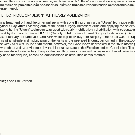
s resultados clínicos após a realização da técnica de “Ulson” com mobilização precoce for
mero maior de pacientes são necessários, além de trabalhos randomizados comparando com 
deste método.
HE TECHNIQUE OF “ULSON”, WITH EARLY MOBILIZATION
ical treatment of hand flexor tenorrhaphy with zone II injury, using the “Ulson” technique with e
tical study. After collecting data at the hand surgery outpatient clinic and applying the selectio
haphy by the "Ulson" technique was used with early mobilization, rehabilitation with occupatio
ted by the classification of IFSSH (Society of International Hand Surgery Federations). Resu
% potentially contaminated and 51% waited up to 15 days for surgery. The result was the rapi
s of amplitude and mobilization of the joints of the operated fingers, performed in the postop
irst week to 93.8% in the sixth month, however, the Good index decreased in the sixth month 
t was observed, as evidenced by the highest average in the Excellent index. Conclusion: The c
re considered satisfactory. Despite the results, more studies with a larger number of patients 
used techniques, as well as complications or difficulties of this method.
uém”; zona ii de verdan
EP