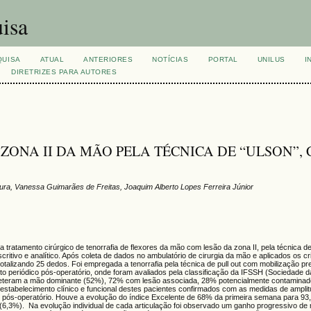
isa
QUISA
ATUAL
ANTERIORES
NOTÍCIAS
PORTAL
UNILUS
I
DIRETRIZES PARA AUTORES
ZONA II DA MÃO PELA TÉCNICA DE “ULSON”,
ura, Vanessa Guimarães de Freitas, Joaquim Alberto Lopes Ferreira Júnior
 a tratamento cirúrgico de tenorrafia de flexores da mão com lesão da zona II, pela técnica 
ritivo e analítico. Após coleta de dados no ambulatório de cirurgia da mão e aplicados os cr
totalizando 25 dedos. Foi empregada a tenorrafia pela técnica de pull out com mobilização pr
o periódico pós-operatório, onde foram avaliados pela classificação da IFSSH (Sociedade
cometeram a mão dominante (52%), 72% com lesão associada, 28% potencialmente contamina
o restabelecimento clínico e funcional destes pacientes confirmados com as medidas de ampli
o pós-operatório. Houve a evolução do índice Excelente de 68% da primeira semana para 9
6,3%). Na evolução individual de cada articulação foi observado um ganho progressivo de