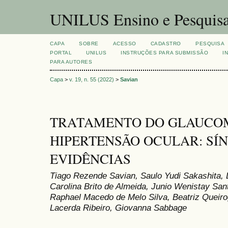
UNILUS Ensino e Pesquis
CAPA
SOBRE
ACESSO
CADASTRO
PESQUISA
PORTAL
UNILUS
INSTRUÇÕES PARA SUBMISSÃO
I
PARA AUTORES
Capa
>
v. 19, n. 55 (2022)
>
Savian
TRATAMENTO DO GLAUCO
HIPERTENSÃO OCULAR: SÍN
EVIDÊNCIAS
Tiago Rezende Savian, Saulo Yudi Sakashita
Carolina Brito de Almeida, Junio Wenistay San
Raphael Macedo de Melo Silva, Beatriz Queiro
Lacerda Ribeiro, Giovanna Sabbage