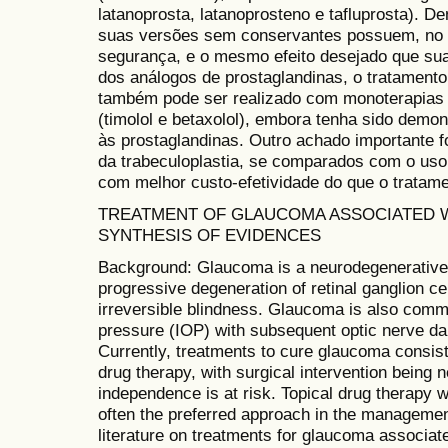
latanoprosta, latanoprosteno e tafluprosta). De
suas versões sem conservantes possuem, no ge
segurança, e o mesmo efeito desejado que su
dos análogos de prostaglandinas, o tratamento
também pode ser realizado com monoterapias 
(timolol e betaxolol), embora tenha sido demon
às prostaglandinas. Outro achado importante f
da trabeculoplastia, se comparados com o uso 
com melhor custo-efetividade do que o tratam
TREATMENT OF GLAUCOMA ASSOCIATED 
SYNTHESIS OF EVIDENCES
Background: Glaucoma is a neurodegenerative
progressive degeneration of retinal ganglion cel
irreversible blindness. Glaucoma is also commo
pressure (IOP) with subsequent optic nerve d
Currently, treatments to cure glaucoma consist 
drug therapy, with surgical intervention being 
independence is at risk. Topical drug therapy wi
often the preferred approach in the managemen
literature on treatments for glaucoma associat