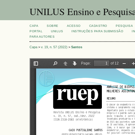
UNILUS Ensino e Pesquis
CAPA
SOBRE
ACESSO
CADASTRO
PESQUISA
PORTAL
UNILUS
INSTRUÇÕES PARA SUBMISSÃO
I
PARA AUTORES
Capa
>
v. 19, n. 57 (2022)
>
Santos