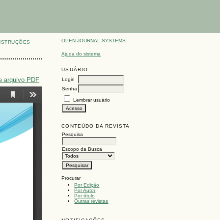
OPEN JOURNAL SYSTEMS
NSTRUÇÕES
Ajuda do sistema
USUÁRIO
e arquivo PDF
Login
Senha
Lembrar usuário
CONTEÚDO DA REVISTA
Pesquisa
Escopo da Busca
Procurar
Por Edição
Por Autor
Por título
Outras revistas