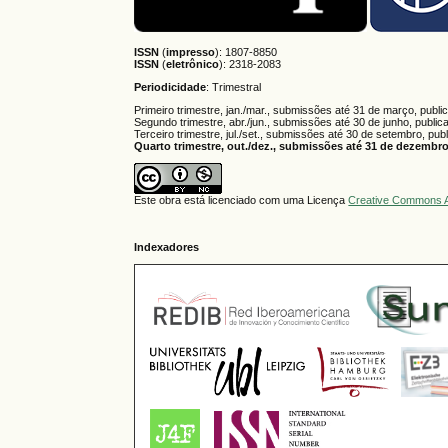
ISSN
(
impresso
): 1807-8850
ISSN
(
eletrônico
):
2318-2083
Periodicidade
: Trimestral
Primeiro trimestre, jan./mar., submissões até 31 de março, publi
Segundo trimestre, abr./jun., submissões até 30 de junho, public
Terceiro trimestre, jul./set., submissões até 30 de setembro, pub
Quarto trimestre, out./dez., submissões até 31 de dezembro,
Este obra está licenciado com uma Licença
Creative Commons A
Indexadores