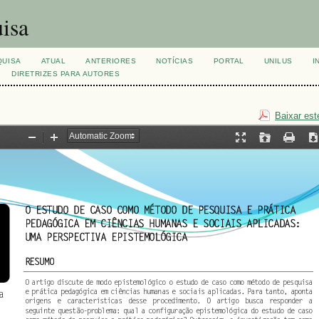
isa
QUISA
ATUAL
ANTERIORES
NOTÍCIAS
PORTAL
UNILUS
I
DIRETRIZES PARA AUTORES
Baixar est