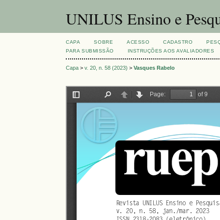
UNILUS Ensino e Pesqu
CAPA
SOBRE
ACESSO
CADASTRO
PES
PARA SUBMISSÃO
INSTRUÇÕES AOS AVALIADORES
Capa
>
v. 20, n. 58 (2023)
>
Vasques Rabelo