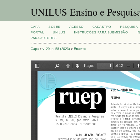
UNILUS Ensino e Pesquis
CAPA
SOBRE
ACESSO
CADASTRO
PESQUISA
PORTAL
UNILUS
INSTRUÇÕES PARA SUBMISSÃO
I
PARA AUTORES
Capa
>
v. 20, n. 58 (2023)
>
Errante