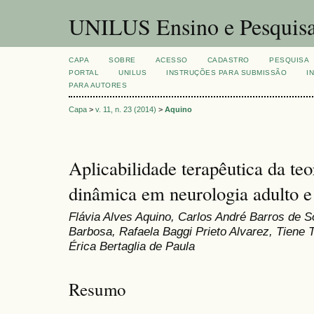
UNILUS Ensino e Pesquis
CAPA
SOBRE
ACESSO
CADASTRO
PESQUISA
PORTAL
UNILUS
INSTRUÇÕES PARA SUBMISSÃO
I
PARA AUTORES
Capa
>
v. 11, n. 23 (2014)
>
Aquino
Aplicabilidade terapêutica da te
dinâmica em neurologia adulto e 
Flávia Alves Aquino, Carlos André Barros de 
Barbosa, Rafaela Baggi Prieto Alvarez, Tiene Te
Érica Bertaglia de Paula
Resumo