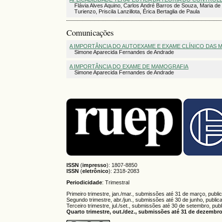
Flávia Alves Aquino, Carlos André Barros de Souza, Maria de
Turienzo, Priscila Lanzillota, Érica Bertaglia de Paula
Comunicações
A IMPORTÂNCIA DO AUTOEXAME E EXAME CLÍNICO DAS 
Simone Aparecida Fernandes de Andrade
A IMPORTÂNCIA DO EXAME DE MAMOGRAFIA
Simone Aparecida Fernandes de Andrade
ISSN
(
impresso
): 1807-8850
ISSN
(
eletrônico
):
2318-2083
Periodicidade
: Trimestral
Primeiro trimestre, jan./mar., submissões até 31 de março, publi
Segundo trimestre, abr./jun., submissões até 30 de junho, public
Terceiro trimestre, jul./set., submissões até 30 de setembro, pub
Quarto trimestre, out./dez., submissões até 31 de dezembro,