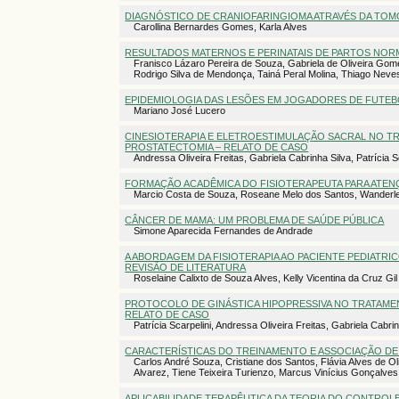
DIAGNÓSTICO DE CRANIOFARINGIOMA ATRAVÉS DA TO
Carollina Bernardes Gomes, Karla Alves
RESULTADOS MATERNOS E PERINATAIS DE PARTOS NOR
Franisco Lázaro Pereira de Souza, Gabriela de Oliveira Gome
Rodrigo Silva de Mendonça, Tainá Peral Molina, Thiago Neve
EPIDEMIOLOGIA DAS LESÕES EM JOGADORES DE FUTEBO
Mariano José Lucero
CINESIOTERAPIA E ELETROESTIMULAÇÃO SACRAL NO TR
PROSTATECTOMIA – RELATO DE CASO
Andressa Oliveira Freitas, Gabriela Cabrinha Silva, Patrícia 
FORMAÇÃO ACADÊMICA DO FISIOTERAPEUTA PARA ATEN
Marcio Costa de Souza, Roseane Melo dos Santos, Wanderle
CÂNCER DE MAMA: UM PROBLEMA DE SAÚDE PÚBLICA
Simone Aparecida Fernandes de Andrade
A ABORDAGEM DA FISIOTERAPIA AO PACIENTE PEDIATRI
REVISÃO DE LITERATURA
Roselaine Calixto de Souza Alves, Kelly Vicentina da Cruz Gil
PROTOCOLO DE GINÁSTICA HIPOPRESSIVA NO TRATAME
RELATO DE CASO
Patrícia Scarpelini, Andressa Oliveira Freitas, Gabriela Cabr
CARACTERÍSTICAS DO TREINAMENTO E ASSOCIAÇÃO DE
Carlos André Souza, Cristiane dos Santos, Flávia Alves de Ol
Alvarez, Tiene Teixeira Turienzo, Marcus Vinícius Gonçalve
APLICABILIDADE TERAPÊUTICA DA TEORIA DO CONTROL