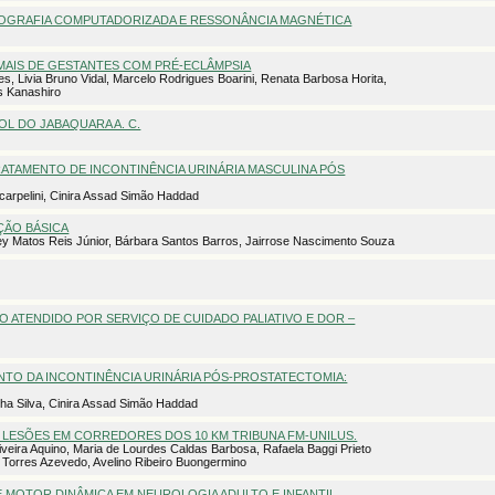
MOGRAFIA COMPUTADORIZADA E RESSONÂNCIA MAGNÉTICA
MAIS DE GESTANTES COM PRÉ-ECLÂMPSIA
s, Livia Bruno Vidal, Marcelo Rodrigues Boarini, Renata Barbosa Horita,
s Kanashiro
L DO JABAQUARA A. C.
ATAMENTO DE INCONTINÊNCIA URINÁRIA MASCULINA PÓS
Scarpelini, Cinira Assad Simão Haddad
ÇÃO BÁSICA
y Matos Reis Júnior, Bárbara Santos Barros, Jairrose Nascimento Souza
CO ATENDIDO POR SERVIÇO DE CUIDADO PALIATIVO E DOR –
NTO DA INCONTINÊNCIA URINÁRIA PÓS-PROSTATECTOMIA:
inha Silva, Cinira Assad Simão Haddad
 LESÕES EM CORREDORES DOS 10 KM TRIBUNA FM-UNILUS.
iveira Aquino, Maria de Lourdes Caldas Barbosa, Rafaela Baggi Prieto
s Torres Azevedo, Avelino Ribeiro Buongermino
E MOTOR DINÂMICA EM NEUROLOGIA ADULTO E INFANTIL