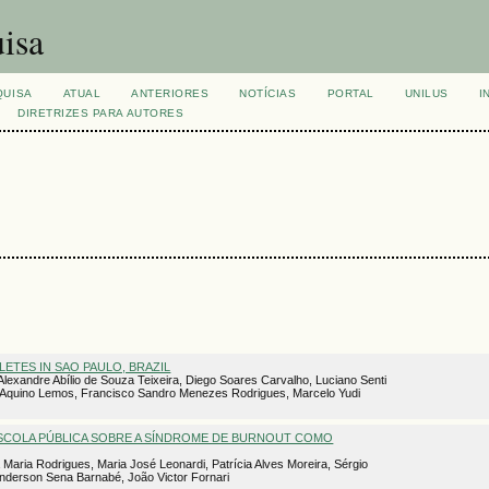
isa
QUISA
ATUAL
ANTERIORES
NOTÍCIAS
PORTAL
UNILUS
I
DIRETRIZES PARA AUTORES
ETES IN SAO PAULO, BRAZIL
lexandre Abílio de Souza Teixeira, Diego Soares Carvalho, Luciano Senti
dir Aquino Lemos, Francisco Sandro Menezes Rodrigues, Marcelo Yudi
SCOLA PÚBLICA SOBRE A SÍNDROME DE BURNOUT COMO
 Maria Rodrigues, Maria José Leonardi, Patrícia Alves Moreira, Sérgio
Anderson Sena Barnabé, João Victor Fornari