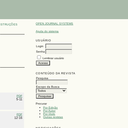
OPEN JOURNAL SYSTEMS
NSTRUÇÕES
Ajuda do sistema
USUÁRIO
Login
Senha
Lembrar usuário
CONTEÚDO DA REVISTA
Pesquisa
Escopo da Busca
PDF
5-11
Procurar
Por Edição
Por Autor
Por título
PDF
Outras revistas
12-16