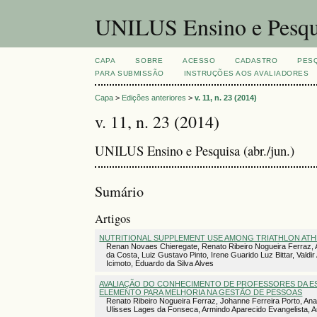
UNILUS Ensino e Pesqu
CAPA
SOBRE
ACESSO
CADASTRO
PES
PARA SUBMISSÃO
INSTRUÇÕES AOS AVALIADORES
Capa
>
Edições anteriores
>
v. 11, n. 23 (2014)
v. 11, n. 23 (2014)
UNILUS Ensino e Pesquisa (abr./jun.)
Sumário
Artigos
NUTRITIONAL SUPPLEMENT USE AMONG TRIATHLON ATHL
Renan Novaes Chieregate, Renato Ribeiro Nogueira Ferraz, A
da Costa, Luiz Gustavo Pinto, Irene Guarido Luz Bittar, Val
Icimoto, Eduardo da Silva Alves
AVALIAÇÃO DO CONHECIMENTO DE PROFESSORES DA E
ELEMENTO PARA MELHORIA NA GESTÃO DE PESSOAS
Renato Ribeiro Nogueira Ferraz, Johanne Ferreira Porto, Ana
Ulisses Lages da Fonseca, Armindo Aparecido Evangelista, 