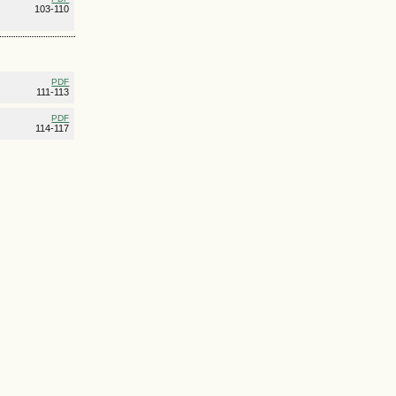
103-110
PDF
111-113
PDF
114-117