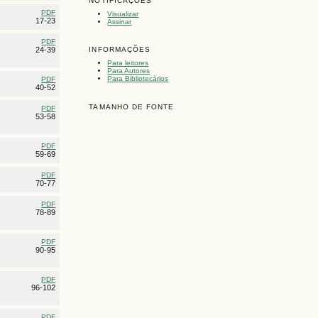
NOTIFICAÇÕES
PDF
Visualizar
17-23
Assinar
PDF
24-39
INFORMAÇÕES
Para leitores
Para Autores
Para Bibliotecários
PDF
40-52
TAMANHO DE FONTE
PDF
53-58
PDF
59-69
PDF
70-77
PDF
78-89
PDF
90-95
PDF
96-102
PDF