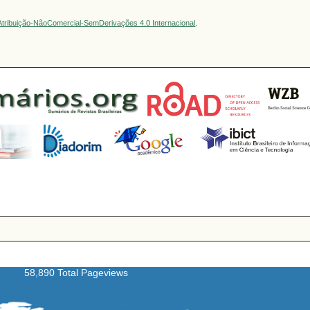
tribuição-NãoComercial-SemDerivações 4.0 Internacional
.
58,890 Total Pageviews