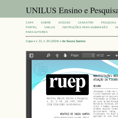
UNILUS Ensino e Pesquis
CAPA
SOBRE
ACESSO
CADASTRO
PESQUISA
PORTAL
UNILUS
INSTRUÇÕES PARA SUBMISSÃO
I
PARA AUTORES
Capa
>
v. 21, n. 64 (2024)
>
de Souza Santos