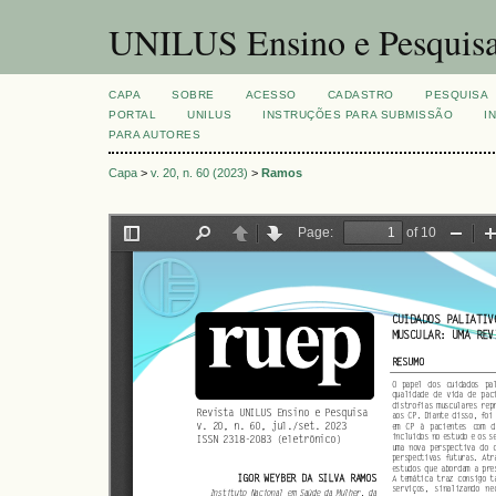
UNILUS Ensino e Pesquis
CAPA
SOBRE
ACESSO
CADASTRO
PESQUISA
PORTAL
UNILUS
INSTRUÇÕES PARA SUBMISSÃO
I
PARA AUTORES
Capa
>
v. 20, n. 60 (2023)
>
Ramos