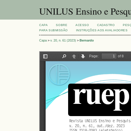
UNILUS Ensino e Pesqu
CAPA
SOBRE
ACESSO
CADASTRO
PES
PARA SUBMISSÃO
INSTRUÇÕES AOS AVALIADORES
Capa
>
v. 20, n. 61 (2023)
>
Bernardo