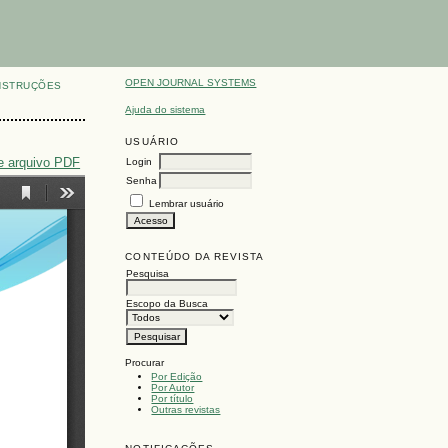
OPEN JOURNAL SYSTEMS
NSTRUÇÕES
Ajuda do sistema
USUÁRIO
e arquivo PDF
Login
Senha
Lembrar usuário
CONTEÚDO DA REVISTA
Pesquisa
Escopo da Busca
Procurar
Por Edição
Por Autor
Por título
Outras revistas