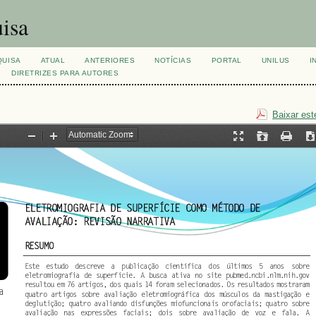
isa
QUISA
ATUAL
ANTERIORES
NOTÍCIAS
PORTAL
UNILUS
I
DIRETRIZES PARA AUTORES
Baixar est