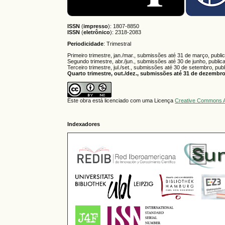
ISSN
(
impresso
): 1807-8850
ISSN
(
eletrônico
):
2318-2083
Periodicidade
: Trimestral
Primeiro trimestre, jan./mar., submissões até 31 de março, publi
Segundo trimestre, abr./jun., submissões até 30 de junho, public
Terceiro trimestre, jul./set., submissões até 30 de setembro, pub
Quarto trimestre, out./dez., submissões até 31 de dezembro,
Este obra está licenciado com uma Licença
Creative Commons A
Indexadores