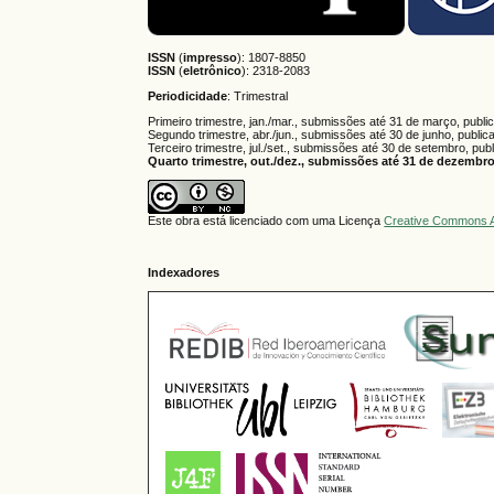
ISSN
(
impresso
): 1807-8850
ISSN
(
eletrônico
):
2318-2083
Periodicidade
: Trimestral
Primeiro trimestre, jan./mar., submissões até 31 de março, publi
Segundo trimestre, abr./jun., submissões até 30 de junho, public
Terceiro trimestre, jul./set., submissões até 30 de setembro, pub
Quarto trimestre, out./dez., submissões até 31 de dezembro,
Este obra está licenciado com uma Licença
Creative Commons A
Indexadores