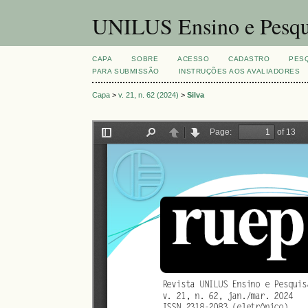
UNILUS Ensino e Pesqu
CAPA
SOBRE
ACESSO
CADASTRO
PES
PARA SUBMISSÃO
INSTRUÇÕES AOS AVALIADORES
Capa
>
v. 21, n. 62 (2024)
>
Silva