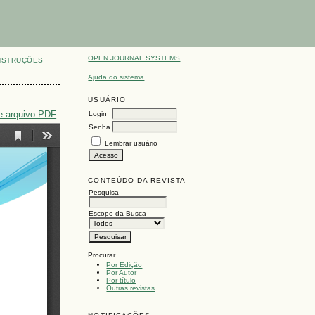
OPEN JOURNAL SYSTEMS
NSTRUÇÕES
Ajuda do sistema
USUÁRIO
e arquivo PDF
Login
Senha
Lembrar usuário
CONTEÚDO DA REVISTA
Pesquisa
Escopo da Busca
Procurar
Por Edição
Por Autor
Por título
Outras revistas