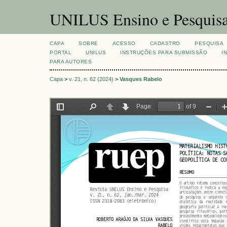
UNILUS Ensino e Pesquis
CAPA
SOBRE
ACESSO
CADASTRO
PESQUISA
PORTAL
UNILUS
INSTRUÇÕES PARA SUBMISSÃO
I
PARA AUTORES
Capa
>
v. 21, n. 62 (2024)
>
Vasques Rabelo