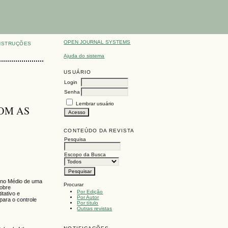
OPEN JOURNAL SYSTEMS
NSTRUÇÕES
Ajuda do sistema
USUÁRIO
Login
Senha
Lembrar usuário
OM AS
CONTEÚDO DA REVISTA
Pesquisa
Escopo da Busca
sino Médio de uma
Procurar
sobre
Por Edição
itativo e
Por Autor
para o controle
Por título
Outras revistas