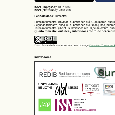
ISSN
(
impresso
): 1807-8850
ISSN
(
eletrônico
):
2318-2083
Periodicidade
: Trimestral
Primeiro trimestre, jan./mar., submissões até 31 de março, publi
Segundo trimestre, abr./jun., submissões até 30 de junho, public
Terceiro trimestre, jul./set., submissões até 30 de setembro, pub
Quarto trimestre, out./dez., submissões até 31 de dezembro,
Este obra está licenciado com uma Licença
Creative Commons A
Indexadores