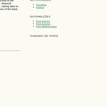
NOTIFICAÇÕES
School of the
 financial
Visualizar
 raising data on
Assinar
ions of the bank,
INFORMAÇÕES
Para leitores
Para Autores
Para Bibliotecários
TAMANHO DE FONTE