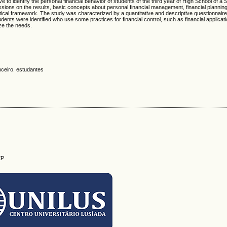
ve to identify the personal financial behavior of students of the third year of High School of a 
ussions on the results, basic concepts about personal financial management, financial planning,
tical framework. The study was characterized by a quantitative and descriptive questionnaire,
dents were identified who use some practices for financial control, such as financial applicat
ze the needs.
nceiro. estudantes
EP