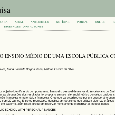
isa
QUISA
ATUAL
ANTERIORES
NOTÍCIAS
PORTAL
UNILUS
I
DIRETRIZES PARA AUTORES
O ENSINO MÉDIO DE UMA ESCOLA PÚBLICA C
ves, Maria Eduarda Borges Viana, Mateus Pereira da Silva
r objetivo identificar do comportamento financeiro pessoal de alunos do terceiro ano do En
 as discussões dos resultados foi proposto em seu referencial teórico conceitos básicos 
ção financeira, e matemática financeira. O estudo caracterizou-se por um questionário quant
s com 20 alunos. Entre os resultados, identificaram-se alunos que utilizam algumas práticas 
ões em caderno, além disso, procuram reservar mensalmente e priorizar as necessidades.
BLIC SCHOOL WITH PERSONAL FINANCES