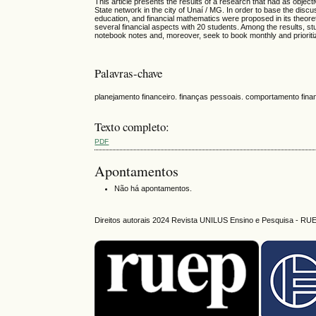
This article presents the results of a research that had as objecti
State network in the city of Unaí / MG. In order to base the disc
education, and financial mathematics were proposed in its theore
several financial aspects with 20 students. Among the results, stu
notebook notes and, moreover, seek to book monthly and prioriti
Palavras-chave
planejamento financeiro. finanças pessoais. comportamento fina
Texto completo:
PDF
Apontamentos
Não há apontamentos.
Direitos autorais 2024 Revista UNILUS Ensino e Pesquisa - RU