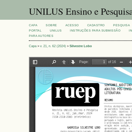
UNILUS Ensino e Pesquis
CAPA
SOBRE
ACESSO
CADASTRO
PESQUISA
PORTAL
UNILUS
INSTRUÇÕES PARA SUBMISSÃO
I
PARA AUTORES
Capa
>
v. 21, n. 62 (2024)
>
Silvestre Lobo