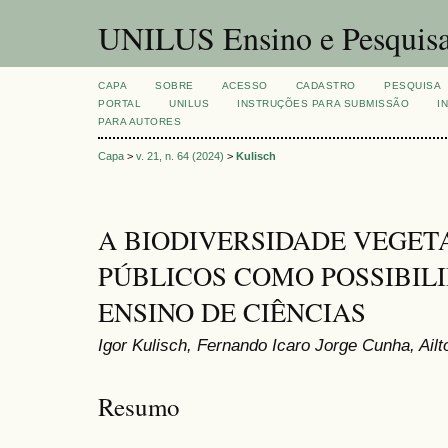
UNILUS Ensino e Pesquis
CAPA
SOBRE
ACESSO
CADASTRO
PESQUISA
PORTAL
UNILUS
INSTRUÇÕES PARA SUBMISSÃO
I
PARA AUTORES
Capa
>
v. 21, n. 64 (2024)
>
Kulisch
A BIODIVERSIDADE VEGET
PÚBLICOS COMO POSSIBIL
ENSINO DE CIÊNCIAS
Igor Kulisch, Fernando Icaro Jorge Cunha, Ailt
Resumo