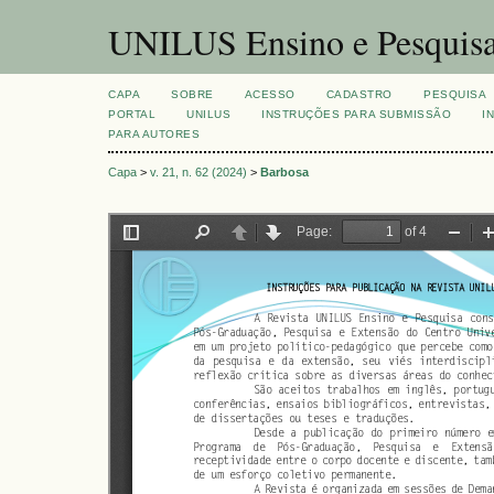
UNILUS Ensino e Pesquis
CAPA
SOBRE
ACESSO
CADASTRO
PESQUISA
PORTAL
UNILUS
INSTRUÇÕES PARA SUBMISSÃO
I
PARA AUTORES
Capa
>
v. 21, n. 62 (2024)
>
Barbosa