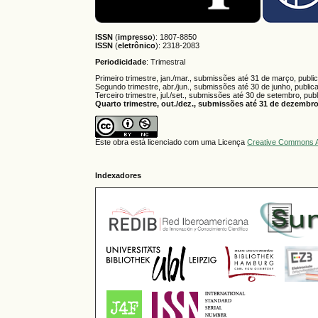
ISSN
(
impresso
): 1807-8850
ISSN
(
eletrônico
):
2318-2083
Periodicidade
: Trimestral
Primeiro trimestre, jan./mar., submissões até 31 de março, publi
Segundo trimestre, abr./jun., submissões até 30 de junho, public
Terceiro trimestre, jul./set., submissões até 30 de setembro, pub
Quarto trimestre, out./dez., submissões até 31 de dezembro,
Este obra está licenciado com uma Licença
Creative Commons A
Indexadores