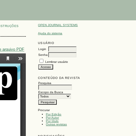
OPEN JOURNAL SYSTEMS
NSTRUÇÕES
Ajuda do sistema
USUÁRIO
e arquivo PDF
Login
Senha
Lembrar usuário
CONTEÚDO DA REVISTA
Pesquisa
Escopo da Busca
Procurar
Por Edição
Por Autor
Por título
Outras revistas