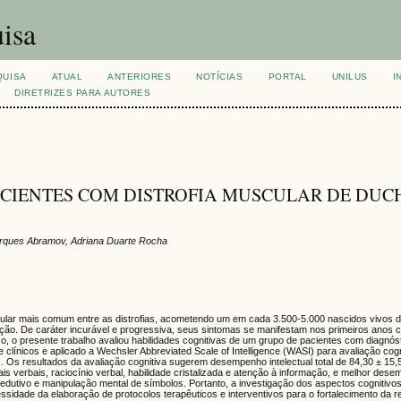
isa
QUISA
ATUAL
ANTERIORES
NOTÍCIAS
PORTAL
UNILUS
I
DIRETRIZES PARA AUTORES
ACIENTES COM DISTROFIA MUSCULAR DE DU
Marques Abramov, Adriana Duarte Rocha
ular mais comum entre as distrofias, acometendo um em cada 3.500-5.000 nascidos vivos 
ação. De caráter incurável e progressiva, seus sintomas se manifestam nos primeiros anos
, o presente trabalho avaliou habilidades cognitivas de um grupo de pacientes com diagnó
clínicos e aplicado a Wechsler Abbreviated Scale of Intelligence (WASI) para avaliação cog
Os resultados da avaliação cognitiva sugerem desempenho intelectual total de 84,30 ± 15,5
ais verbais, raciocínio verbal, habilidade cristalizada e atenção à informação, e melhor des
io dedutivo e manipulação mental de símbolos. Portanto, a investigação dos aspectos cognitiv
essidade da elaboração de protocolos terapêuticos e interventivos para o fortalecimento da r