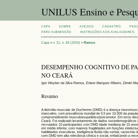
UNILUS Ensino e Pesqu
CAPA
SOBRE
ACESSO
CADASTRO
PES
PARA SUBMISSÃO
INSTRUÇÕES AOS AVALIADORES
Capa
>
v. 21, n. 65 (2024)
>
Ramos
DESEMPENHO COGNITIVO DE P
NO CEARÁ
Igor Weyber da Silva Ramos, Erlane Marques Ribeiro, Dimitri 
Resumo
A distrofia muscular de Duchenne (DMD) é a doença neuromusc
masculino, com prevalência mundial de 0,5 por 10.000 da popul
comprometimento musculoesquelético/psicomotor. Em torno disso
Ceará. Foi realizado levantamento de dados sociodemográficos e 
recrutados 10 participantes com DMD idade mediana de 15 anos. 
em médio inferior, com maiores fragilidades em funções intelectu
habilidades executivas, inteligência fluída não verbal, raciocín
com DMD tem alta relevância clínica e social, enfatizando a nec