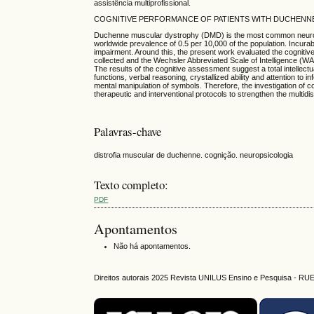
assistência multiprofissional.
COGNITIVE PERFORMANCE OF PATIENTS WITH DUCHENN
Duchenne muscular dystrophy (DMD) is the most common neuromus
worldwide prevalence of 0.5 per 10,000 of the population. Incura
impairment. Around this, the present work evaluated the cognitiv
collected and the Wechsler Abbreviated Scale of Intelligence (W
The results of the cognitive assessment suggest a total intellect
functions, verbal reasoning, crystallized ability and attention to 
mental manipulation of symbols. Therefore, the investigation of c
therapeutic and interventional protocols to strengthen the multidi
Palavras-chave
distrofia muscular de duchenne. cognição. neuropsicologia
Texto completo:
PDF
Apontamentos
Não há apontamentos.
Direitos autorais 2025 Revista UNILUS Ensino e Pesquisa - RU