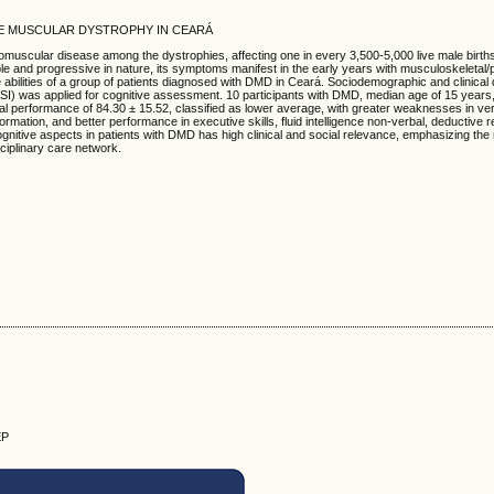
E MUSCULAR DYSTROPHY IN CEARÁ
cular disease among the dystrophies, affecting one in every 3,500-5,000 live male births
ble and progressive in nature, its symptoms manifest in the early years with musculoskeleta
e abilities of a group of patients diagnosed with DMD in Ceará. Sociodemographic and clinical
ASI) was applied for cognitive assessment. 10 participants with DMD, median age of 15 years,
ual performance of 84.30 ± 15.52, classified as lower average, with greater weaknesses in verb
information, and better performance in executive skills, fluid intelligence non-verbal, deductive
ognitive aspects in patients with DMD has high clinical and social relevance, emphasizing the
sciplinary care network.
EP