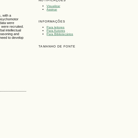
NOTIFICAÇÕES
Visualizar
Assinar
, with a
l/psychomotor
INFORMAÇÕES
 data were
 were recruited.
Para leitores
al intellectual
Para Autores
 reasoning and
Para Bibliotecários
 need to develop
TAMANHO DE FONTE