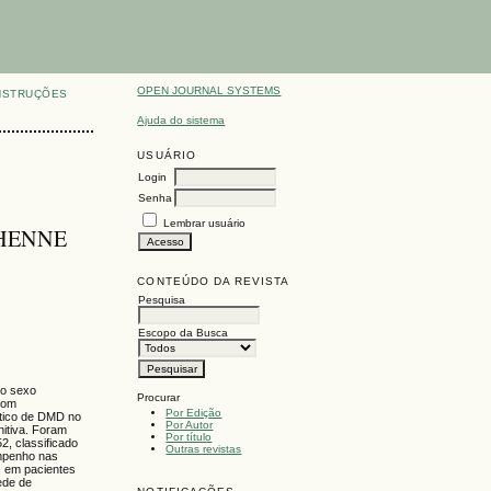
OPEN JOURNAL SYSTEMS
NSTRUÇÕES
Ajuda do sistema
USUÁRIO
Login
Senha
Lembrar usuário
CHENNE
CONTEÚDO DA REVISTA
Pesquisa
Escopo da Busca
do sexo
Procurar
 com
Por Edição
stico de DMD no
Por Autor
nitiva. Foram
Por título
2, classificado
Outras revistas
empenho nas
os em pacientes
ede de