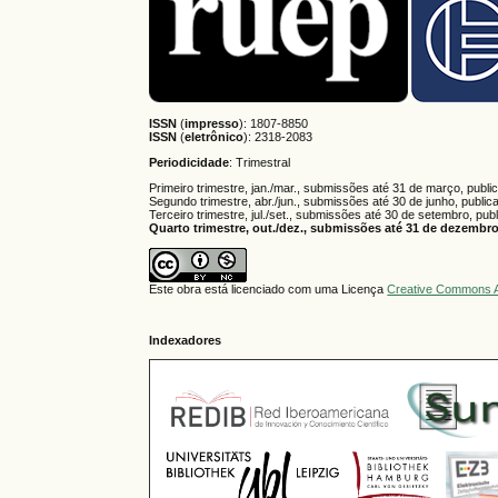
ISSN
(
impresso
): 1807-8850
ISSN
(
eletrônico
):
2318-2083
Periodicidade
: Trimestral
Primeiro trimestre, jan./mar., submissões até 31 de março, publi
Segundo trimestre, abr./jun., submissões até 30 de junho, public
Terceiro trimestre, jul./set., submissões até 30 de setembro, pub
Quarto trimestre, out./dez., submissões até 31 de dezembro,
Este obra está licenciado com uma Licença
Creative Commons A
Indexadores