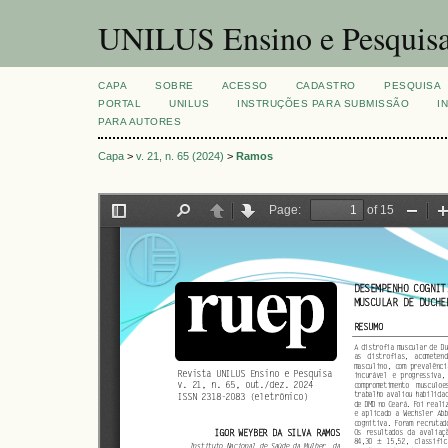
UNILUS Ensino e Pesquis
CAPA
SOBRE
ACESSO
CADASTRO
PESQUISA
PORTAL
UNILUS
INSTRUÇÕES PARA SUBMISSÃO
I
PARA AUTORES
Capa
>
v. 21, n. 65 (2024)
>
Ramos