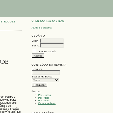
OPEN JOURNAL SYSTEMS
NSTRUÇÕES
Ajuda do sistema
USUÁRIO
Login
Senha
Lembrar usuário
ÚDE
CONTEÚDO DA REVISTA
Pesquisa
Escopo da Busca
Procurar
Por Edição
o em equipe e
Por Autor
nvolvida para
Por título
ealizados dois
Outras revistas
nâmica de
cussão e criação
o de vínculos. No