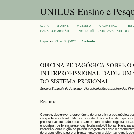
UNILUS Ensino e Pesqu
CAPA
SOBRE
ACESSO
CADASTRO
PES
PARA SUBMISSÃO
INSTRUÇÕES AOS AVALIADORES
Capa
>
v. 21, n. 65 (2024)
>
Andrade
OFICINA PEDAGÓGICA SOBRE O
INTERPROFISSIONALIDADE: UM
DO SISTEMA PRISIONAL
Soraya Sampaio de Andrade, Vilara Maria Mesquita Mendes Pires
Resumo
Objetivo: descrever a experiência de uma oficina pedagógica de
interprofissionalidade. Método: estudo do tipo relato de experi
profissionais de saúde que atuam em um presídio regional, loca
encontros, de forma presencial, totalizando 08 horas. Particip
interação; construção de painéis integrativos sobre o entendim
de proposições para o enfrentamento dos problemas identificad