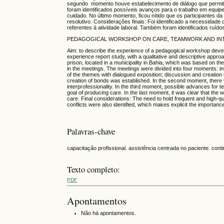
segundo momento houve estabelecimento de diálogo que permitiu
foram identificados possíveis avanços para o trabalho em equip
cuidado. No último momento, ficou nítido que os participantes d
resolutivo. Considerações finais: Foi identificado a necessida
referentes à atividade laboral. Também foram identificados ruído
PEDAGOGICAL WORKSHOP ON CARE, TEAMWORK AND INTE
Aim: to describe the experience of a pedagogical workshop develo
experience report study, with a qualitative and descriptive appr
prison, located in a municipality in Bahia, which was based on t
in the meetings. The meetings were divided into four moments: int
of the themes with dialogued exposition; discussion and creation 
creation of bonds was established. In the second moment, there w
interprofessionality. In the third moment, possible advances for
goal of producing care. In the last moment, it was clear that the
care. Final considerations: The need to hold frequent and high-qu
conflicts were also identified, which makes explicit the importance
Palavras-chave
capacitação profissional. assistência centrada no paciente. cont
Texto completo:
PDF
Apontamentos
Não há apontamentos.