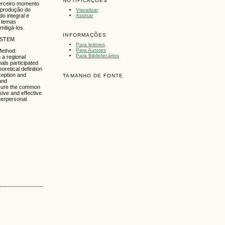
NOTIFICAÇÕES
terceiro momento
a produção do
Visualizar
Assinar
o integral e
e temas
mitigá-los.
INFORMAÇÕES
YSTEM
Para leitores
Para Autores
Method:
Para Bibliotecários
 a regional
als participated
retical definition
eception and
TAMANHO DE FONTE
and
ensure the common
sive and effective
nterpersonal