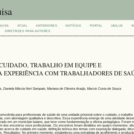
isa
QUISA
ATUAL
ANTERIORES
NOTÍCIAS
PORTAL
UNILUS
I
DIRETRIZES PARA AUTORES
 CUIDADO, TRABALHO EM EQUIPE E
A EXPERIÊNCIA COM TRABALHADORES DE SA
, Daniela Márcia Neri Sampaio, Mariana de Oliveira Araújo, Marcio Costa de Souza
senvolvida para profissionais de saúde de uma unidade prisional sobre o cuidado, o trabalh
ência, com abordagem qualitativa e descritiva. Essa experiência emerge de uma atividade dese
lizado em um município baiano, que teve como fundamentação a oficina pedagógica. Foram r
aram dos encontros nove profissionais. Os encontros foram divididos em quatro momentos: di
ento acerca de cuidado em saúde; definição teórica dos temas com exposição dialogada; dis
os. Resultados: No primeiro momento, estabeleceu uma estratégia de acolhimento e produçã