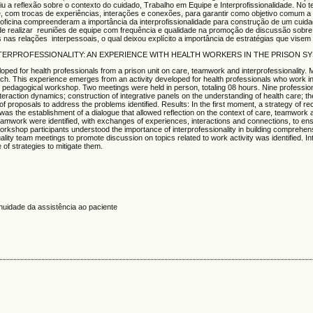
 a reflexão sobre o contexto do cuidado, Trabalho em Equipe e Interprofissionalidade. No 
e, com trocas de experiências, interações e conexões, para garantir como objetivo comum 
a oficina compreenderam a importância da interprofissionalidade para construção de um cuidad
de de realizar reuniões de equipe com frequência e qualidade na promoção de discussão sobr
s nas relações interpessoais, o qual deixou explícito a importância de estratégias que visem 
RPROFESSIONALITY: AN EXPERIENCE WITH HEALTH WORKERS IN THE PRISON S
ped for health professionals from a prison unit on care, teamwork and interprofessionality. 
oach. This experience emerges from an activity developed for health professionals who work in
he pedagogical workshop. Two meetings were held in person, totaling 08 hours. Nine profession
eraction dynamics; construction of integrative panels on the understanding of health care; theo
of proposals to address the problems identified. Results: In the first moment, a strategy of r
as the establishment of a dialogue that allowed reflection on the context of care, teamwork 
 teamwork were identified, with exchanges of experiences, interactions and connections, to 
 workshop participants understood the importance of interprofessionality in building comprehen
ality team meetings to promote discussion on topics related to work activity was identified. I
 of strategies to mitigate them.
inuidade da assistência ao paciente