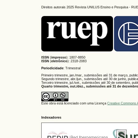
Direitos autorais 2025 Revista UNILUS Ensino e Pesquisa - RU
ISSN
(
impresso
): 1807-8850
ISSN
(
eletrônico
):
2318-2083
Periodicidade
: Trimestral
Primeiro trimestre, jan./mar., submissões até 31 de março, publi
Segundo trimestre, abr./jun., submissões até 30 de junho, public
Terceiro trimestre, jul./set., submissões até 30 de setembro, pub
Quarto trimestre, out./dez., submissões até 31 de dezembro,
Este obra está licenciado com uma Licença
Creative Commons A
Indexadores