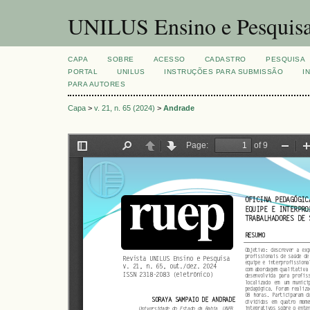
UNILUS Ensino e Pesquis
CAPA
SOBRE
ACESSO
CADASTRO
PESQUISA
PORTAL
UNILUS
INSTRUÇÕES PARA SUBMISSÃO
I
PARA AUTORES
Capa
>
v. 21, n. 65 (2024)
>
Andrade