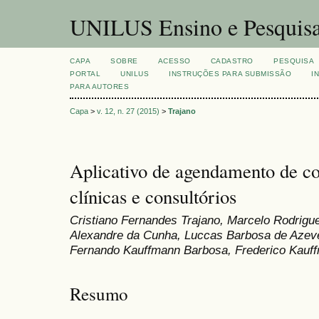
UNILUS Ensino e Pesquis
CAPA
SOBRE
ACESSO
CADASTRO
PESQUISA
PORTAL
UNILUS
INSTRUÇÕES PARA SUBMISSÃO
I
PARA AUTORES
Capa
>
v. 12, n. 27 (2015)
>
Trajano
Aplicativo de agendamento de c
clínicas e consultórios
Cristiano Fernandes Trajano, Marcelo Rodrigu
Alexandre da Cunha, Luccas Barbosa de Azeve
Fernando Kauffmann Barbosa, Frederico Kauff
Resumo