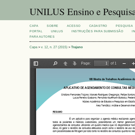
UNILUS Ensino e Pesquis
CAPA
SOBRE
ACESSO
CADASTRO
PESQUISA
PORTAL
UNILUS
INSTRUÇÕES PARA SUBMISSÃO
I
PARA AUTORES
Capa
>
v. 12, n. 27 (2015)
>
Trajano