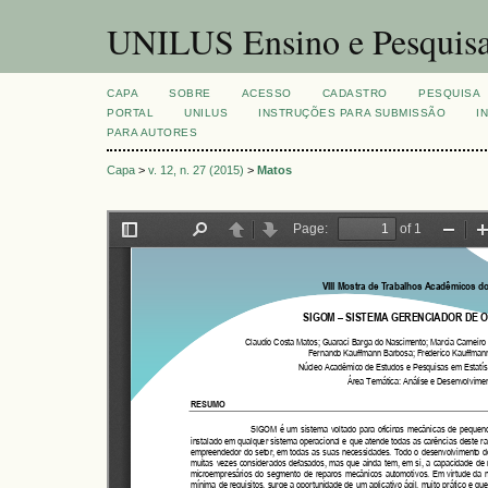
UNILUS Ensino e Pesquis
CAPA
SOBRE
ACESSO
CADASTRO
PESQUISA
PORTAL
UNILUS
INSTRUÇÕES PARA SUBMISSÃO
I
PARA AUTORES
Capa
>
v. 12, n. 27 (2015)
>
Matos