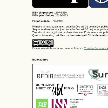
ISSN
(
impresso
): 1807-8850
ISSN
(
eletrônico
):
2318-2083
Periodicidade
: Trimestral
Primeiro trimestre, jan./mar., submissões até 31 de março, publi
Segundo trimestre, abr./jun., submissões até 30 de junho, public
Terceiro trimestre, jul./set., submissões até 30 de setembro, pub
Quarto trimestre, out./dez., submissões até 31 de dezembro,
Este obra está licenciado com uma Licença
Creative Commons A
Indexadores