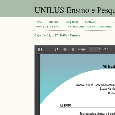
UNILUS Ensino e Pesqu
CAPA
SOBRE
ACESSO
CADASTRO
PES
PARA SUBMISSÃO
INSTRUÇÕES AOS AVALIADORES
Capa
>
v. 12, n. 27 (2015)
>
Ferreira