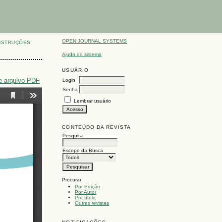
OPEN JOURNAL SYSTEMS
NSTRUÇÕES
Ajuda do sistema
USUÁRIO
e arquivo PDF
Login
Senha
Lembrar usuário
CONTEÚDO DA REVISTA
Pesquisa
Escopo da Busca
Procurar
Por Edição
Por Autor
Por título
Outras revistas