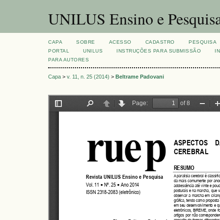
UNILUS Ensino e Pesquis
CAPA
SOBRE
ACESSO
CADASTRO
PESQUISA
PORTAL
UNILUS
INSTRUÇÕES PARA SUBMISSÃO
I
PARA AUTORES
Capa
>
v. 11, n. 25 (2014)
>
Beltrame Padovani